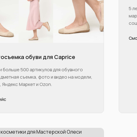
5 л
мар
соц
Смо
тосъемка обуви для Caprice
и больше 500 артикулов для обувного
дметная съемка, фото и видео на модели,
, Яндекс Маркет и Ozon.
ейс