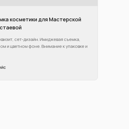
емка косметики для Мастерской
стаевой
квизит, сет-дизайн. Имиджевая съемка,
ом и цветном фоне. Внимание к упаковке и
ейс