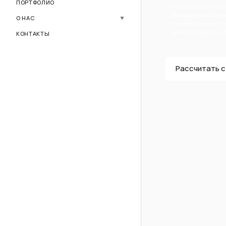
Ozon
ПОРТФОЛИО
Имиджевая и ре
Видео для маркетплейсов
О НАС
▼
Цена за фото и 
О компании
КОНТАКТЫ
Кейсы
FAQ
Рассчитать 
Процесс работы
Цены