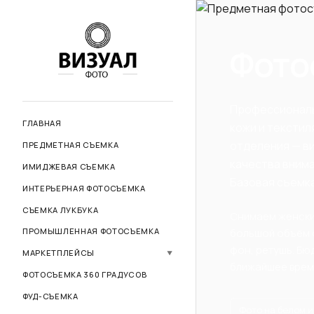
Фото
Профессиональ
ГЛАВНАЯ
кожи и текстил
отделения — ви
ПРЕДМЕТНАЯ СЪЕМКА
качества внима
ИМИДЖЕВАЯ СЪЕМКА
Базовая съемк
ИНТЕРЬЕРНАЯ ФОТОСЪЕМКА
СЪЕМКА ЛУКБУКА
Снимаем женские
большой объём с
ПРОМЫШЛЕННАЯ ФОТОСЪЕМКА
фон, ретушь. Бю
МАРКЕТПЛЕЙСЫ
▼
ближайшее время
Фото для маркетплейсов
ФОТОСЪЕМКА 360 ГРАДУСОВ
Wildberries
ФУД-СЪЕМКА
Фото на белом 