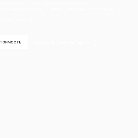
кламная фотосессия
Детальная ретушь и постановка
быстрые сроки
стоимость
Получить консультацию