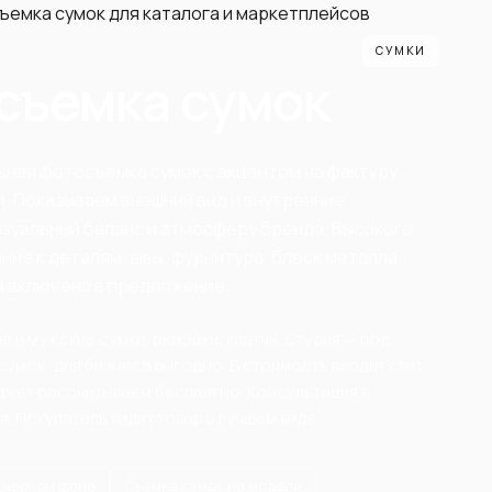
СУМКИ
съемка сумок
ная фотосъемка сумок с акцентом на фактуру
я. Показываем внешний вид и внутренние
зуальный баланс и атмосферу бренда. Высокого
ние к деталям: швы, фурнитура, блеск металла.
а включена в предложение.
 и мужские сумки, рюкзаки, клатчи. Студия — под
умок: для бизнеса выгодно. В стоимость входит свет,
джет рассчитываем бесплатно. Консультация в
. Покупатель видит товар в лучшем виде.
и черном фоне
Съемка сумок на модели