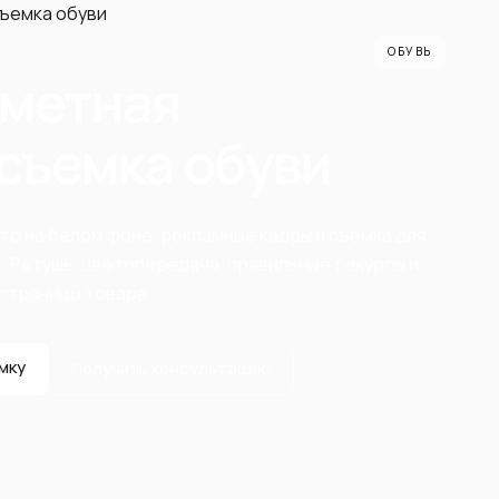
ОБУВЬ
метная
съемка обуви
о на белом фоне, рекламные кадры и съемка для
 Ретушь, цветопередача, правильные ракурсы и
страницы товара.
мку
Получить консультацию