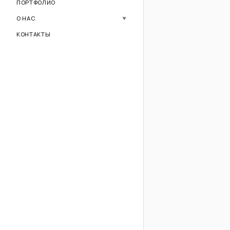
Ozon
ПОРТФОЛИО
Видео для маркетплейсов
О НАС
▼
О компании
КОНТАКТЫ
Кейсы
FAQ
Процесс работы
Цены